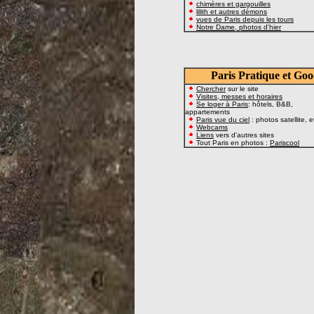
chimères et gargouilles
lilith et autres démons
vues de Paris depuis les tours
Notre Dame, photos d'hier
Paris Pratique et Goo
Chercher
sur le site
Visites, messes et horaires
Se loger à Paris
: hôtels, B&B,
appartements
Paris vue du ciel
: photos satellite, e
Webcams
Liens
vers d'autres sites
Tout Paris en photos :
Pariscool