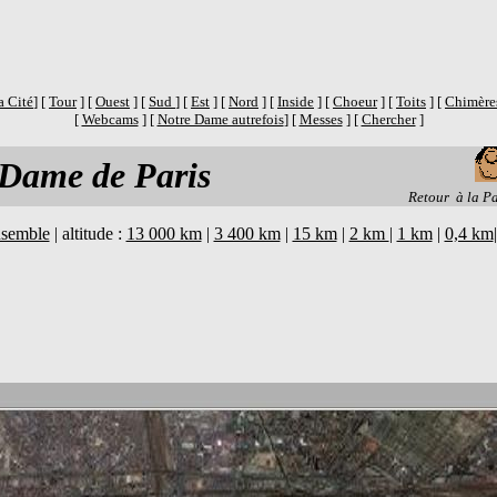
la Cité
] [
Tour
] [
Ouest
] [
Sud
] [
Est
] [
Nord
] [
Inside
] [
Choeur
] [
Toits
] [
Chimère
[
Webcams
] [
Notre Dame autrefois
] [
Messes
] [
Chercher
]
 Dame de Paris
Retour à la P
nsemble
| altitude :
13 000 km
|
3 400 km
|
15 km
|
2 km
|
1 km
|
0,4 km