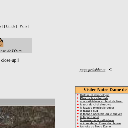
s
] [
Lilith
] [
Paris
]
anse de l'Ours
|
close-up
!]
page précédente
Visiter Notre Dame de 
Histoire et chronologie
Plan de la cathédrale
une cathédrale au bord de l'eau
le tour du chef d'oeuvre
la façade principale ouest
la façade sud
la façade orientale ou le chevet
la façade nord
l'intérieur de la cathédrale
scènes de la clôture du choeur
les toits de Notre Dame