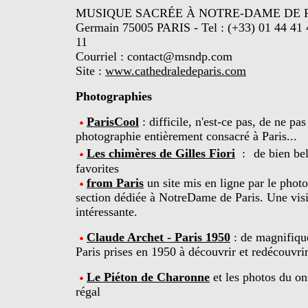
MUSIQUE SACRÉE À NOTRE-DAME DE PARIS
Germain 75005 PARIS - Tel : (+33) 01 44 41 
11
Courriel : contact@msndp.com
Site :
www.cathedraledeparis.com
Photographies
ParisCool
: difficile, n'est-ce pas, de ne pas
photographie entièrement consacré à Paris...
Les chimères de Gilles Fiori
:
de bien be
favorites
from Paris
un site mis en ligne par le pho
section dédiée à NotreDame de Paris. Une vis
intéressante.
Claude Archet - Paris 1950
: de magnifique
Paris prises en 1950 à découvrir et redécouvrir
Le Piéton de Charonne
et les photos du o
régal