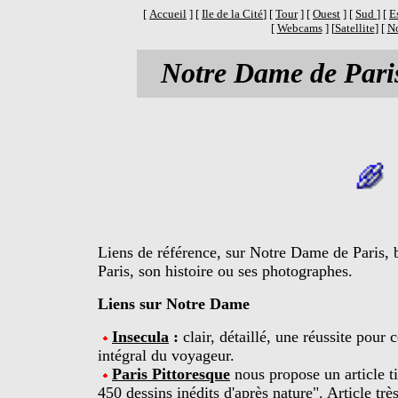
[
Accueil
] [
Ile de la Cité
] [
Tour
] [
Ouest
] [
Sud
] [
E
[
Webcams
] [
Satellite
] [
No
Notre Dame de Pari
Liens de référence, sur Notre Dame de Paris, 
Paris, son histoire ou ses photographes.
Liens sur Notre Dame
Insecula
:
clair, détaillé, une réussite pour 
intégral du voyageur.
Paris Pittoresque
nous propose un article ti
450 dessins inédits d'après nature". Article très