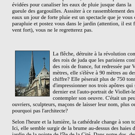
évidées pour canaliser les eaux de pluie jusque dans la
gueule des gargouilles. Asssiter à ce rassemblement des
eaux un jour de forte pluie est un spectacle que je vous
parapluie et postez vous dans le jardin (attention, il est
vent fort), vous ne le regretterez pas.
La flêche, détruite à la révolution co
des rois de juda que les parisiens con
des rois de france, fut redressée par 
mètres, elle s'élève à 90 mètres au d
chiffre? Elle pèserait plus de 750 tonn
d'impressionner nos trois apôtres qui
dernier est l'auto-portrait de Viollet-
contempler son oeuvre. C'était un pe
ouvriers, sculpteurs, maçons de laisser leur nom, plus 
pourquoi pas l'architecte?
Selon l'heure et la lumière, la cathédrale change à son to
Ici, elle semble surgir de la brume au-dessus des haies 
jardin de la pointe de l'île de la Cité. Dans notre dos, de