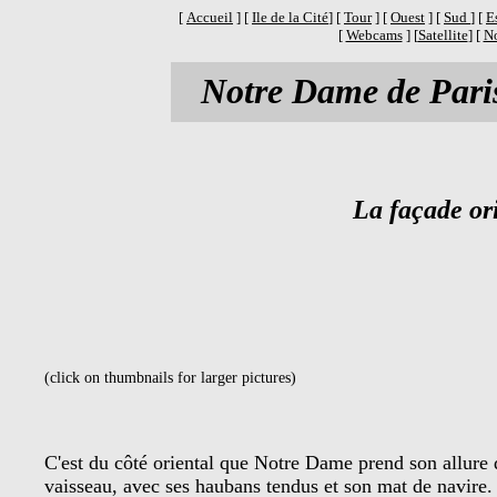
[
Accueil
] [
Ile de la Cité
] [
Tour
] [
Ouest
] [
Sud
] [
E
[
Webcams
] [
Satellite
] [
No
Notre Dame de Pari
La façade or
(click on thumbnails for larger pictures)
C'est du côté oriental que Notre Dame prend son allure 
vaisseau, avec ses haubans tendus et son mat de navire.