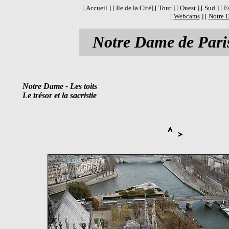
[
Accueil
] [
Ile de la Cité
] [
Tour
] [
Ouest
] [
Sud
] [
E
[
Webcams
] [
Notre D
Notre Dame de Pari
Notre Dame - Les toits
Le trésor et la sacristie